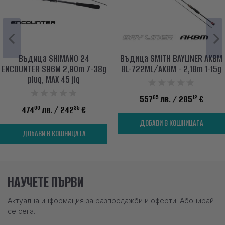
Въдица SHIMANO 24
Въдица SMITH BAYLINER AKBM
ENCOUNTER S96M 2,90m 7-38g
BL-722ML/AKBM - 2,18m 1-15g
plug, MAX 45 jig
65
12
557
лв.
/ 285
€
00
35
474
лв.
/ 242
€
ДОБАВИ В КОШНИЦАТА
ДОБАВИ В КОШНИЦАТА
НАУЧЕТЕ ПЪРВИ
Актуална информация за разпродажби и оферти. Абонирай
се сега.