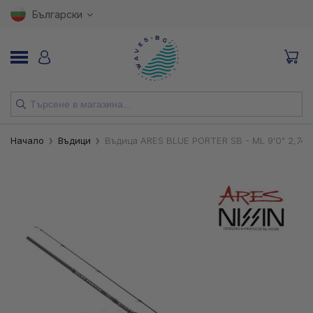
Български
НОВИ
Начало
Въдици
Въдица ARES BLUE PORTER SB - ML 9'0" 2,74m
ВЪДИЦИ
МАКАРИ
ПРИМАМКИ
КУКИ
ВЛАКНА