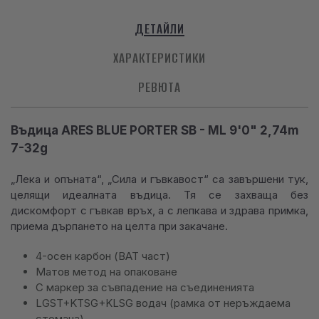
ДЕТАЙЛИ
ХАРАКТЕРИСТИКИ
РЕВЮТА
Въдица ARES BLUE PORTER SB - ML 9'0" 2,74m
7-32g
„Лека и опъната“, „Сила и гъвкавост“ са завършени тук,
целящи идеалната въдица. Тя се захваща без
дискомфорт с гъвкав връх, а с лепкава и здрава примка,
приема дърпането на целта при закачане.
4-осен карбон (BAT част)
Матов метод на опаковане
С маркер за съвпадение на съединенията
LGST+KTSG+KLSG водач (рамка от неръждаема
стомана)