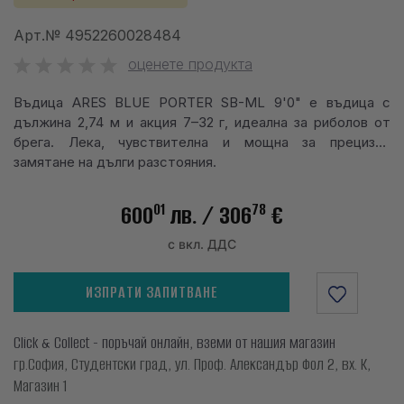
info@waves.bg
Арт.№
4952260028484
оценете продукта
Въдица ARES BLUE PORTER SB-ML 9'0" е въдица с
дължина 2,74 м и акция 7–32 г, идеална за риболов от
брега. Лека, чувствителна и мощна за прецизно
замятане на дълги разстояния.
01
78
600
лв.
/ 306
€
с вкл. ДДС
ИЗПРАТИ ЗАПИТВАНЕ
Click & Collect - поръчай онлайн, вземи от нашия магазин
гр.София, Студентски град, ул. Проф. Александър Фол 2, вх. К,
Магазин 1