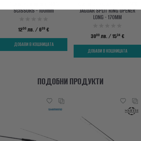
Ножици за брейд ARES
Клеши за халки ARES BLACK
SCISSORS - 100mm
JAGUAR SPLIT RING OPENER
LONG - 170MM
50
39
12
лв.
/ 6
€
00
34
30
лв.
/ 15
€
ДОБАВИ В КОШНИЦАТА
ДОБАВИ В КОШНИЦАТА
ПОДОБНИ ПРОДУКТИ