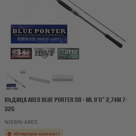
АКСЕСОАРИ
ОБЛЕКЛО
НАМАЛЕНИЯ
ПРОИЗВОДИТЕЛИ
ЛЮБИМИ
ПРОДУКТИ ЗА СРАВНЕНИЕ
ФИЗИЧЕСКИ МАГАЗИН
СОФИЯ 1700, СТУДЕНТСКИ ГРАД, УЛ. ПРОФ. АЛЕКСАНДЪР ФОЛ 2,
ВЪДИЦА ARES BLUE PORTER SB - ML 9'0" 2,74M 7-
ВХ. К, МАГАЗИН 1
32G
NISSIN-ARES
КОНТАКТИ
Изчерпана наличност
+359 896 451 888