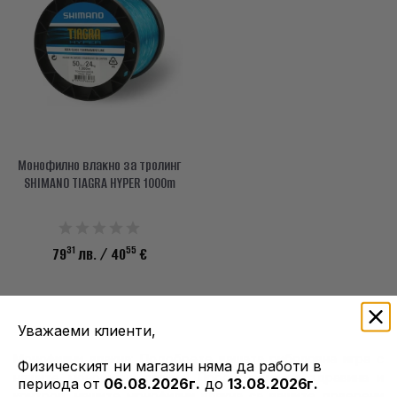
info@waves.bg
Монофилно влакно за тролинг
SHIMANO TIAGRA HYPER 1000m
31
55
79
лв.
/ 40
€
Уважаеми клиенти,
Монофилни влакна: Подобрете вашата риболовна игра с
Физическият ни магазин няма да работи в
нашите монофилни влакна! Проектирани за здравина и
периода от
06.08.2026г.
до
13.08.2026г.
контрол, нашите монофилни влакна са вашите доверени