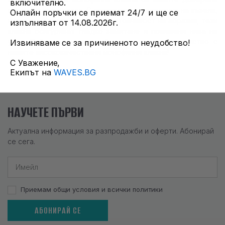
включително.
спътници във водата. С изключителна здравина на възела,
Онлайн поръчки се приемат 24/7 и ще се
ниска памет и превъзходна устойчивост на абразия, тези
изпълняват от 14.08.2026г.
влакна осигуряват гладко замятане и повишени нива на
улов. Победете всяко риболовно предизвикателство с
Извиняваме се за причиненото неудобство!
нашите висококачествени монофилни влакна!
С Уважение,
Екипът на
WAVES.BG
НАУЧЕТЕ ПЪРВИ
Актуална информация за разпродажби и оферти. Абонирай
се сега.
Приемам общи условия и всички политики
АБОНИРАЙ СЕ