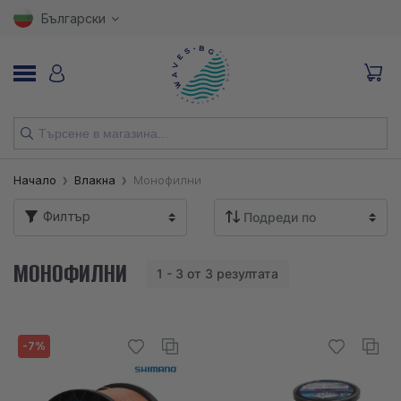
Български
НОВИ
Начало
Влакна
Монофилни
ВЪДИЦИ
Филтър
МАКАРИ
МОНОФИЛНИ
1 - 3 от 3 резултата
ПРИМАМКИ
КУКИ
-7%
ВЛАКНА