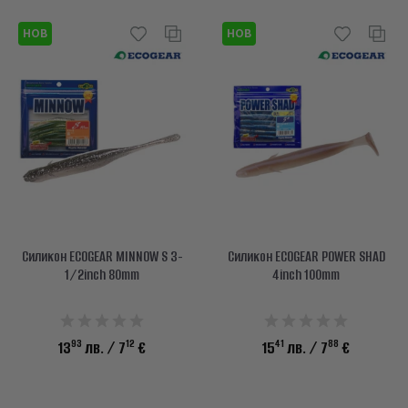
НОВ
НОВ
Силикон ECOGEAR MINNOW S 3-
Силикон ECOGEAR POWER SHAD
1/2inch 80mm
4inch 100mm
93
12
41
88
13
лв.
/ 7
€
15
лв.
/ 7
€