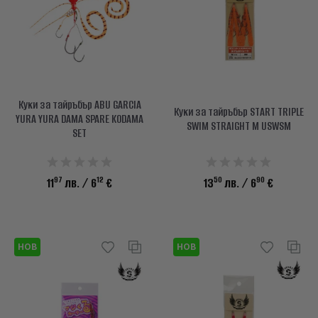
Куки за тайръбър ABU GARCIA
Куки за тайръбър START TRIPLE
YURA YURA DAMA SPARE KODAMA
SWIM STRAIGHT M USWSM
SET
97
12
50
90
11
лв.
/ 6
€
13
лв.
/ 6
€
НОВ
НОВ