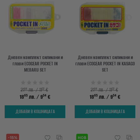
Дневен комплект силикони и
Дневен комплект силикони и
глави ECOGEAR POCKET IN
глави ECOGEAR POCKET IN KASAGO
MEBARU SET
SET
94
22
94
22
21
лв. / 11
€
21
лв. / 11
€
65
54
65
54
18
лв.
/ 9
€
18
лв.
/ 9
€
ДОБАВИ В КОШНИЦАТА
ДОБАВИ В КОШНИЦАТА
-15%
НОВ