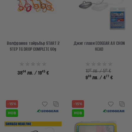
Волфрамов тайръбър START 2
Джиг глави ECOGEAR AJI CHON
STEP TG DROP COMPLETE 60g
HEAD
97
61
10
лв. / 5
€
04
45
38
лв.
/ 19
€
33
77
9
лв.
/ 4
€
-15%
-15%
НОВ
НОВ