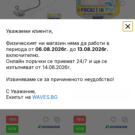
Уважаеми клиенти,
Физическият ни магазин няма да работи в
Джиг глави ECOGEAR SHIRASU
Дневен комплект силикони и
периода от
06.08.2026г.
до
13.08.2026г.
HEAD FINE
глави ECOGEAR POCKET IN AJI SET
включително.
Онлайн поръчки се приемат 24/7 и ще се
изпълняват от 14.08.2026г.
44
85
94
22
11
лв. / 5
€
21
лв. / 11
€
Извиняваме се за причиненото неудобство!
73
97
65
54
9
лв.
/ 4
€
18
лв.
/ 9
€
С Уважение,
ДОБАВИ В КОШНИЦАТА
Екипът на
WAVES.BG
-15%
-15%
НОВ
НОВ