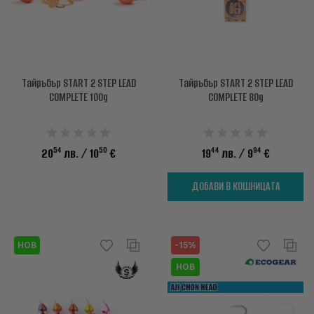
Тайръбър START 2 STEP LEAD
Тайръбър START 2 STEP LEAD
COMPLETE 100g
COMPLETE 80g
54
50
44
94
20
лв.
/ 10
€
19
лв.
/ 9
€
ДОБАВИ В КОШНИЦАТА
НОВ
-15%
НОВ