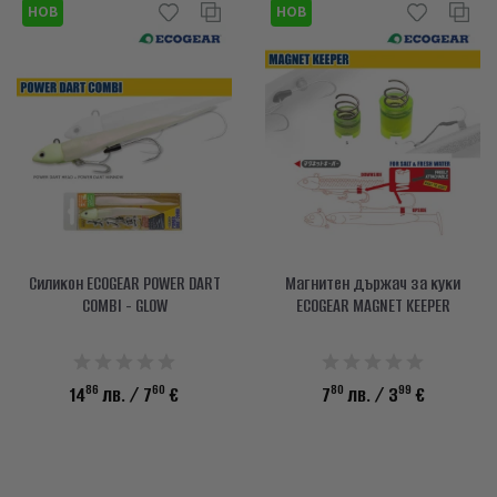
НОВ
НОВ
Силикон ECOGEAR POWER DART
Магнитен държач за куки
COMBI - GLOW
ECOGEAR MAGNET KEEPER
86
60
80
99
14
лв.
/ 7
€
7
лв.
/ 3
€