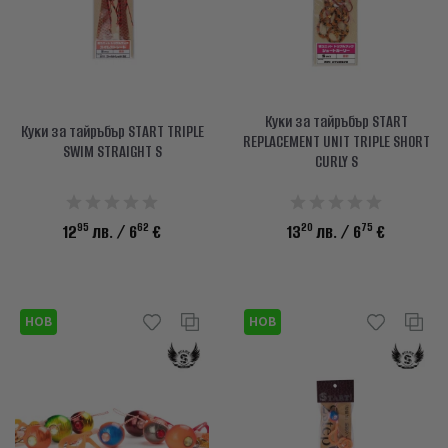
Куки за тайръбър START
Куки за тайръбър START TRIPLE
REPLACEMENT UNIT TRIPLE SHORT
SWIM STRAIGHT S
CURLY S
95
62
20
75
12
лв.
/ 6
€
13
лв.
/ 6
€
НОВ
НОВ