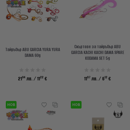
info@waves.bg
Скъртове за тайръбър ABU
Тайръбър ABU GARCIA YURA YURA
GARCIA KACHI KACHI DAMA SPARE
DAMA 60g
KODAMA SET 5g
94
22
97
12
21
лв.
/ 11
€
11
лв.
/ 6
€
НОВ
НОВ