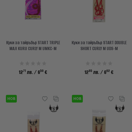
Куки за тайръбър START TRIPLE
Куки за тайръбър START DOUBLE
MAJI KURU CURLY M UMKC-M
SHORT CURLY M UDS-M
71
50
95
62
12
лв.
/ 6
€
12
лв.
/ 6
€
НОВ
НОВ