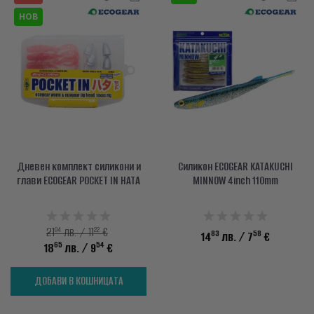
НОВ
Дневен комплект силикони и
Силикон ECOGEAR KATAKUCHI
глави ECOGEAR POCKET IN HATA
MINNOW 4inch 110mm
94
22
21
лв. / 11
€
83
58
14
лв.
/ 7
€
65
54
18
лв.
/ 9
€
ДОБАВИ В КОШНИЦАТА