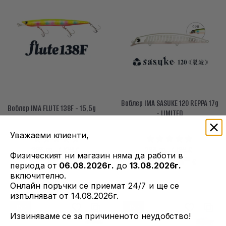
Воблер IMA SASUKE 120 REPPA 17g
Воблер IMA FLUTE 138F - 15,5g
- LIMITED
Уважаеми клиенти,
00
43
01
41
38
лв. / 19
€
36
лв. / 18
€
Физическият ни магазин няма да работи в
30
52
61
65
32
лв.
/ 16
€
30
лв.
/ 15
€
периода от
06.08.2026г.
до
13.08.2026г.
включително.
Онлайн поръчки се приемат 24/7 и ще се
изпълняват от 14.08.2026г.
-15%
-15%
Извиняваме се за причиненото неудобство!