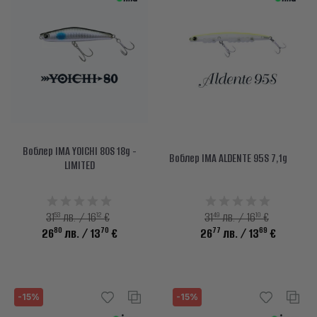
Воблер IMA YOICHI 80S 18g -
Воблер IMA ALDENTE 95S 7,1g
LIMITED
53
12
49
10
31
лв. / 16
€
31
лв. / 16
€
80
70
77
69
26
лв.
/ 13
€
26
лв.
/ 13
€
-15%
-15%