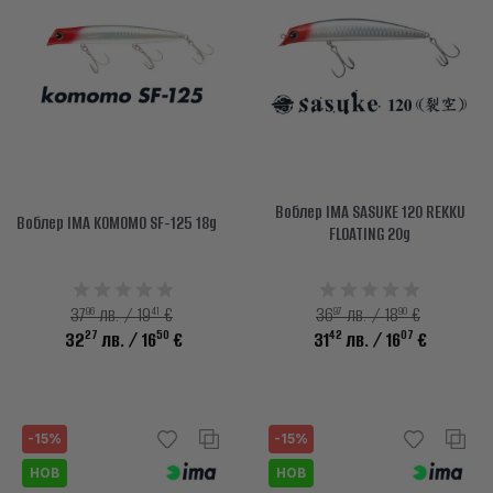
Воблер IMA SASUKE 120 REKKU
Воблер IMA KOMOMO SF-125 18g
FLOATING 20g
96
41
97
90
37
лв. / 19
€
36
лв. / 18
€
27
50
42
07
32
лв.
/ 16
€
31
лв.
/ 16
€
-15%
-15%
НОВ
НОВ