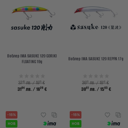
Воблер IMA SASUKE 120 GORIKI
Воблер IMA SASUKE 120 REPPA 17g
FLOATING 19g
45
15
01
41
37
лв. / 19
€
36
лв. / 18
€
84
28
61
65
31
лв.
/ 16
€
30
лв.
/ 15
€
-15%
-15%
НОВ
НОВ