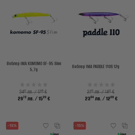
Воблер IMA KOMOMO SF-95 Slim
Воблер IMA PADDLE 110S 12g
5,7g
97
88
81
22
34
лв. / 17
€
27
лв. / 14
€
72
20
64
09
29
лв.
/ 15
€
23
лв.
/ 12
€
-15%
-15%