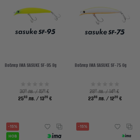
Воблер IMA SASUKE SF-95 8g
Воблер IMA SASUKE SF-75 6g
51
60
07
35
30
лв. / 15
€
28
лв. / 14
€
93
26
86
20
25
лв.
/ 13
€
23
лв.
/ 12
€
-15%
-15%
НОВ