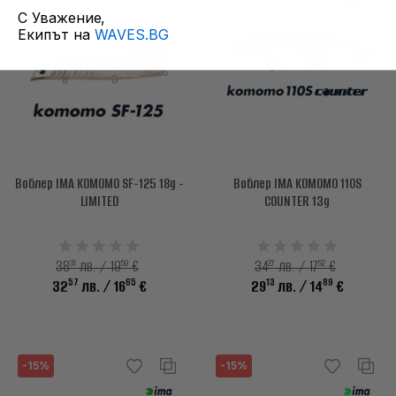
С Уважение,
Екипът на
WAVES.BG
Воблер IMA KOMOMO SF-125 18g -
Воблер IMA KOMOMO 110S
LIMITED
COUNTER 13g
31
59
27
52
38
лв. / 19
€
34
лв. / 17
€
57
65
13
89
32
лв.
/ 16
€
29
лв.
/ 14
€
-15%
-15%