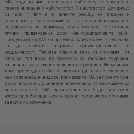
IMA, водещо име в света на риболова, се слави със
своята иновация и майсторство. С наследство, датиращо
от 1988 г., IMA е в челните редици на дизайна и
технологията на примамките. Те са специализирани в
създаването на примамки, които имитират естествена
плячка, примамвайки дори най-предпазливите риби.
Продуктите на IMA са щателно проектирани и тествани,
за да осигурят върхова производителност и
издръжливост. Тяхната обширна гама от примамки, от
тапи за топ вода до примамки за дълбоко гмуркане,
отговарят на различни условия на риболов. Независимо
дали преследвате бас в сладка вода или се насочвате
към соленоводни видове, примамките IMA са проектирани
да ви помогнат да хванете повече риба. С ангажимент за
превъзходство, IMA продължава да бъде надежден
избор за риболовци, които търсят първокласни примамки
за всяко приключение.