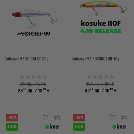
info@waves.bg
Воблер IMA YOICHI 99 28g
Воблер IMA KOSUKE 110F 19g
53
12
62
21
31
лв. / 16
€
35
лв. / 18
€
80
70
27
48
26
лв.
/ 13
€
30
лв.
/ 15
€
-15%
-15%
НОВ
НОВ