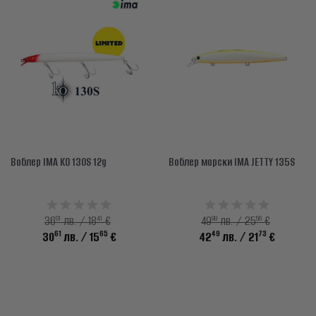
Воблер IMA KO 130S 12g
Воблер морски IMA JETTY 135S
01
41
99
56
36
лв. / 18
€
49
лв. / 25
€
61
65
49
73
30
лв.
/ 15
€
42
лв.
/ 21
€