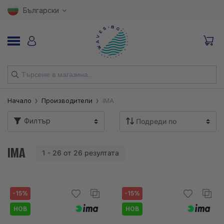
Български
НОВИ
Начало
Производители
IMA
ВЪДИЦИ
Филтър
МАКАРИ
IMA
1 - 26 от 26 резултата
ПРИМАМКИ
КУКИ
-15%
-15%
ВЛАКНА
НОВ
НОВ