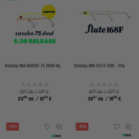
Воблер IMA SASUKE 75 SHAD 8g
Воблер IMA FLUTE 168F - 20g
07
35
38
18
28
лв. / 14
€
43
лв. / 22
€
86
20
87
85
23
лв.
/ 12
€
36
лв.
/ 18
€
-15%
-15%