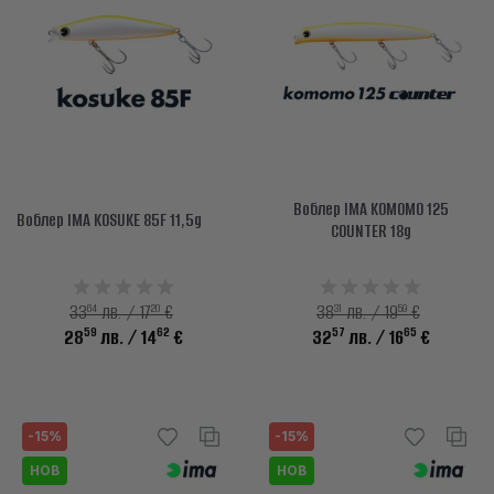
Воблер IMA KOMOMO 125
Воблер IMA KOSUKE 85F 11,5g
COUNTER 18g
64
20
31
59
33
лв. / 17
€
38
лв. / 19
€
59
62
57
65
28
лв.
/ 14
€
32
лв.
/ 16
€
-15%
-15%
НОВ
НОВ