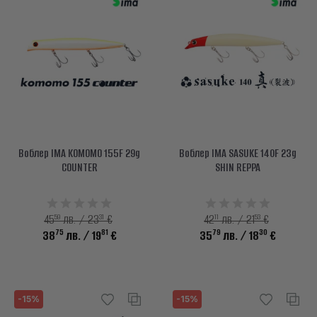
Воблер IMA KOMOMO 155F 29g
Воблер IMA SASUKE 140F 23g
COUNTER
SHIN REPPA
59
31
11
53
45
лв. / 23
€
42
лв. / 21
€
75
81
79
30
38
лв.
/ 19
€
35
лв.
/ 18
€
-15%
-15%