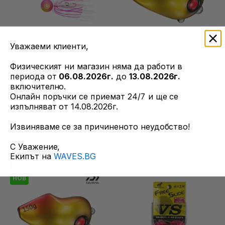
Уважаеми клиенти,
Физическият ни магазин няма да работи в
Волфрамов тайръбър ECOGEAR
Тайръбър глава DAIWA KOHGA CB
периода от
06.08.2026г.
до
13.08.2026г.
TG AQURABA HEAD KUWASE 60g
BH 250g
включително.
Онлайн поръчки се приемат 24/7 и ще се
изпълняват от 14.08.2026г.
36
10
16
00
37
лв.
/ 19
€
37
лв.
/ 19
€
Извиняваме се за причиненото неудобство!
С Уважение,
Екипът на
WAVES.BG
-7%
НОВ