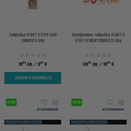
Тайръбър START 2 STEP LEAD
Волфрамов тайръбър START 2
COMPLETE 80g
STEP TG DROP COMPLETE 60g
44
94
04
45
19
лв.
/ 9
€
38
лв.
/ 19
€
ДОБАВИ В КОШНИЦАТА
НОВ
НОВ