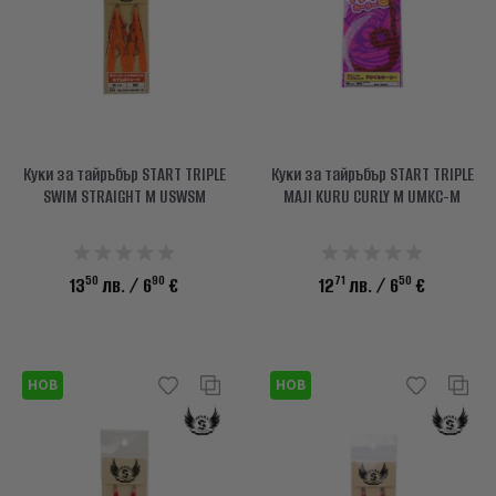
Куки за тайръбър START TRIPLE
Куки за тайръбър START TRIPLE
SWIM STRAIGHT M USWSM
MAJI KURU CURLY M UMKC-M
50
90
71
50
13
лв.
/ 6
€
12
лв.
/ 6
€
НОВ
НОВ