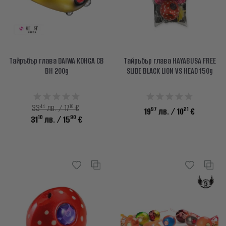
Тайръбър глава DAIWA KOHGA CB
Тайръбър глава HAYABUSA FREE
BH 200g
SLIDE BLACK LION VS HEAD 150g
44
10
33
лв. / 17
€
97
21
19
лв.
/ 10
€
10
90
31
лв.
/ 15
€