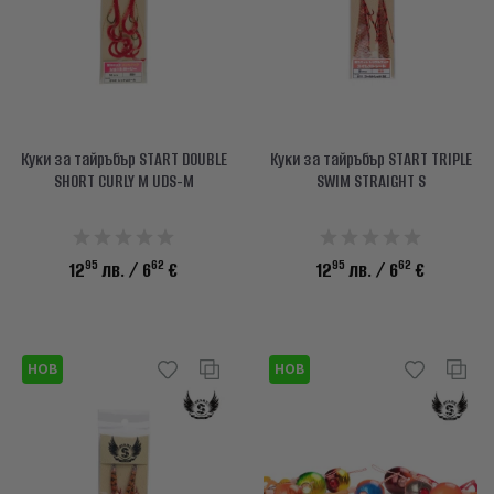
Куки за тайръбър START DOUBLE
Куки за тайръбър START TRIPLE
SHORT CURLY M UDS-M
SWIM STRAIGHT S
95
62
95
62
12
лв.
/ 6
€
12
лв.
/ 6
€
НОВ
НОВ