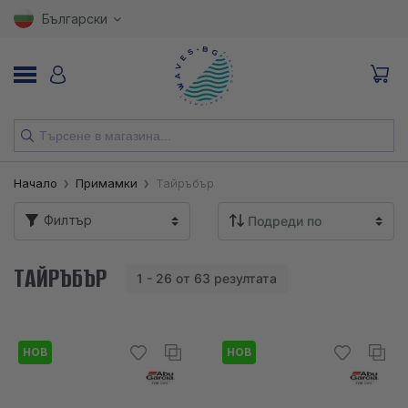
Български
НОВИ
Начало
Примамки
Тайръбър
ВЪДИЦИ
Филтър
МАКАРИ
ТАЙРЪБЪР
1 - 26 от 63 резултата
ПРИМАМКИ
КУКИ
НОВ
НОВ
ВЛАКНА