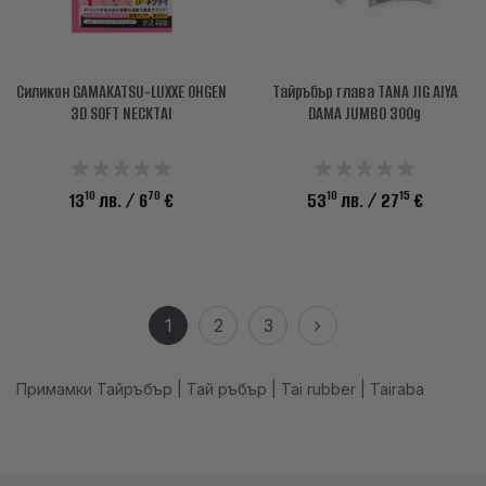
Силикон GAMAKATSU-LUXXE OHGEN
Тайръбър глава TANA JIG AIYA
3D SOFT NECKTAI
DAMA JUMBO 300g
10
70
10
15
13
лв.
/ 6
€
53
лв.
/ 27
€
1
2
3
Примамки Тайръбър | Тай ръбър | Tai rubber | Tairaba