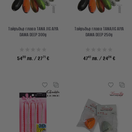
Тайръбър глава TANA JIG AIYA
Тайръбър глава TANAJIG AIYA
DAMA DEEP 300g
DAMA DEEP 250g
20
71
41
24
54
лв.
/ 27
€
47
лв.
/ 24
€