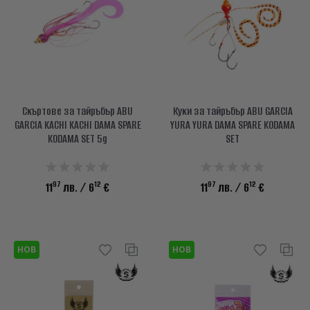
info@waves.bg
Скъртове за тайръбър ABU
Куки за тайръбър ABU GARCIA
GARCIA KACHI KACHI DAMA SPARE
YURA YURA DAMA SPARE KODAMA
KODAMA SET 5g
SET
97
12
97
12
11
лв.
/ 6
€
11
лв.
/ 6
€
НОВ
НОВ