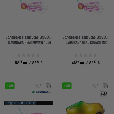
Волфрамов тайръбър ECOGEAR
Волфрамов тайръбър ECOGEAR
TG AQURABA HEAD KUWASE 100g
TG AQURABA HEAD KUWASE 80g
71
95
69
87
52
лв.
/ 26
€
46
лв.
/ 23
€
НОВ
НОВ