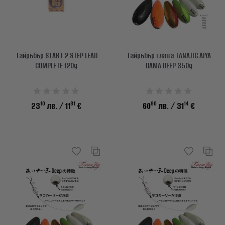
Тайръбър START 2 STEP LEAD
Тайръбър глава TANAJIG AIYA
COMPLETE 120g
DAMA DEEP 350g
10
81
90
14
23
лв.
/ 11
€
60
лв.
/ 31
€