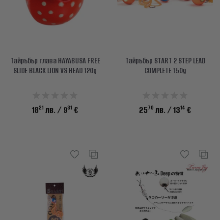
Тайръбър глава HAYABUSA FREE
Тайръбър START 2 STEP LEAD
SLIDE BLACK LION VS HEAD 120g
COMPLETE 150g
21
31
70
14
18
лв.
/ 9
€
25
лв.
/ 13
€