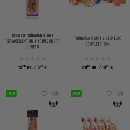
Куки за тайръбър START
Тайръбър START 2 STEP LEAD
REPLACEMENT UNIT TRIPLE SHORT
COMPLETE 100g
CURLY S
20
75
54
50
13
лв.
/ 6
€
20
лв.
/ 10
€
НОВ
НОВ