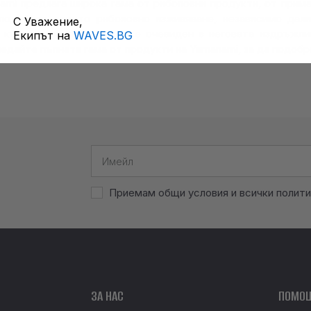
ami предлага широка гама от риболовни продукти, от прим
 подобрят своето риболовно изживяване, независимо дал
С Уважение,
към високи постижения е очевиден в неговата издръжлив
Екипът на
WAVES.BG
ледайте пълната гама от продукти на Yamanami, за да подобр
Приемам общи условия и всички полити
ЗА НАС
ПОМО