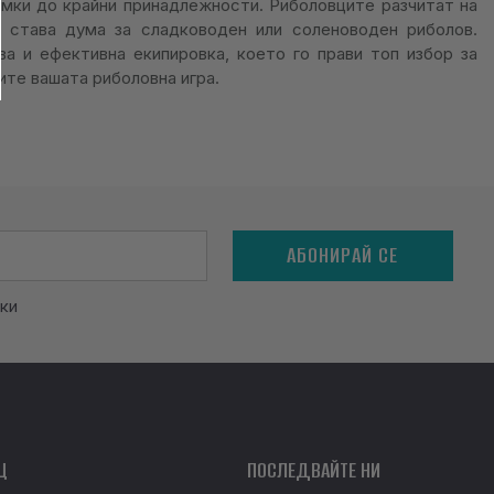
амки до крайни принадлежности. Риболовците разчитат на
и става дума за сладководен или соленоводен риболов.
а и ефективна екипировка, което го прави топ избор за
ите вашата риболовна игра.
АБОНИРАЙ СЕ
ки
Щ
ПОСЛЕДВАЙТЕ НИ