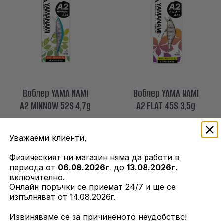
Воблер YAMA NAMI
Воблер YAMA NAMI
A2 MINNOW 52S 4,7g
A2 FLAT 45S 3,5g
Уважаеми клиенти,
35
54
35
54
32
лв. / 16
€
32
лв. / 16
€
50
06
50
06
27
лв.
/ 14
€
27
лв.
/ 14
€
Физическият ни магазин няма да работи в
периода от
06.08.2026г.
до
13.08.2026г.
включително.
Онлайн поръчки се приемат 24/7 и ще се
изпълняват от 14.08.2026г.
а в света на риболова, известна със своите иноватив
Извиняваме се за причиненото неудобство!