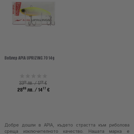
АКСЕСОАРИ
ОБЛЕКЛО
НАМАЛЕНИЯ
ПРОИЗВОДИТЕЛИ
ЛЮБИМИ
Воблер APIA UPRIZING 70 14g
ПРОДУКТИ ЗА СРАВНЕНИЕ
99
38
33
лв. / 17
€
ФИЗИЧЕСКИ МАГАЗИН
89
77
28
лв.
/ 14
€
СОФИЯ 1700, СТУДЕНТСКИ ГРАД, УЛ. ПРОФ. АЛЕКСАНДЪР ФОЛ 2,
ВХ. К, МАГАЗИН 1
КОНТАКТИ
Добре дошли в APIA, където страстта към риболова
среща изключителното качество. Нашата марка е
+359 896 451 888