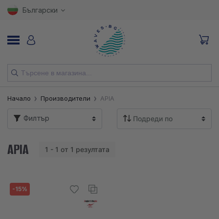
Български
НОВИ
Начало
Производители
APIA
ВЪДИЦИ
Филтър
МАКАРИ
APIA
1 - 1 от 1 резултата
ПРИМАМКИ
КУКИ
-15%
ВЛАКНА