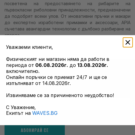
посветена на предоставянето на рибарите на
info@waves.bg
първокласни риболовни принадлежности, предназначени
да подобрят всеки улов. От иновативни пръчки и макари
до експертно изработени примамки и аксесоари, APIA
съчетава авангардни технологии с дълбоко разбиране на
спорта.
Уважаеми клиенти,
Физическият ни магазин няма да работи в
периода от
06.08.2026г.
до
13.08.2026г.
НАУЧЕТЕ ПЪРВИ
включително.
Онлайн поръчки се приемат 24/7 и ще се
Актуална информация за разпродажби и оферти. Абонирай
изпълняват от 14.08.2026г.
се сега.
Извиняваме се за причиненото неудобство!
С Уважение,
Екипът на
WAVES.BG
Приемам общи условия и всички политики
АБОНИРАЙ СЕ