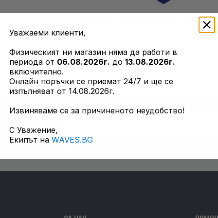
НЯМА НАМЕРЕНИ ПРОД
Уважаеми клиенти,
За съжаление не успяхме да открием търсенит
Физическият ни магазин няма да работи в
периода от
06.08.2026г.
до
13.08.2026г.
включително.
Онлайн поръчки се приемат 24/7 и ще се
изпълняват от 14.08.2026г.
Извиняваме се за причиненото неудобство!
С Уважение,
Екипът на
WAVES.BG
Приемам общи условия и всички полити