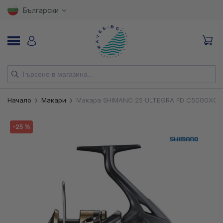
Български
НОВИ
Начало
Макари
Макара SHIMANO 25 ULTEGRA FD C5000XG
ВЪДИЦИ
-25 %
МАКАРИ
ПРИМАМКИ
КУКИ
ВЛАКНА