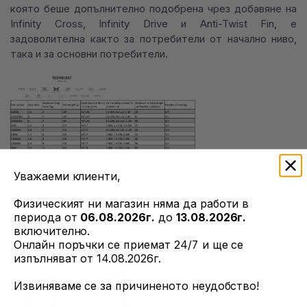
която беше допълнително подобрена чрез добавяне на
Infinity Cross, Infinity Drive и Anti-Twist Fin, е
задоволителна както за потребители от начално ниво,
така и за основни потребители.
Уважаеми клиенти,
ОЩЕ ОТ ТОЗИ ПРОИЗВОДИТЕЛ
Физическият ни магазин няма да работи в
периода от
06.08.2026г.
до
13.08.2026г.
включително.
Онлайн поръчки се приемат 24/7 и ще се
изпълняват от 14.08.2026г.
Извиняваме се за причиненото неудобство!