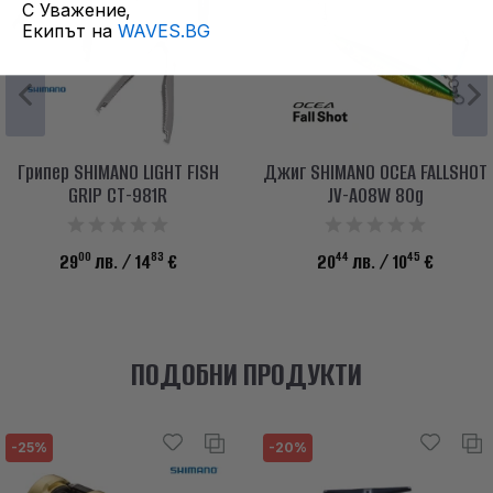
С Уважение,
Екипът на
WAVES.BG
Грипер SHIMANO LIGHT FISH
Джиг SHIMANO OCEA FALLSHOT
GRIP CT-981R
JV-A08W 80g
00
83
44
45
29
лв.
/ 14
€
20
лв.
/ 10
€
ПОДОБНИ ПРОДУКТИ
-25%
-20%