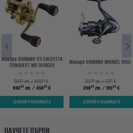
Макара SHIMANO 23 CALCUTTA
Макара SHIMANO MIRAVEL 1000
CONQUEST MD 301XGLH
01
44
99
91
1190
лв. / 608
€
257
лв. / 131
€
50
33
39
53
892
лв.
/ 456
€
206
лв.
/ 105
€
ДОБАВИ В КОШНИЦАТА
ДОБАВИ В КОШНИЦАТА
НАУЧЕТЕ ПЪРВИ