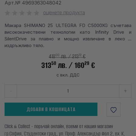
Арт.№
4969363048042
info@waves.bg
оценете продукта
Макара SHIMANO 25 ULTEGRA FD C5000XG съчетава
висококачествени технологии като Infinity Drive и
SilentDrive за плавно и мощно извличане в леко и
издръжливо тяло.
00
72
418
лв.
/ 213
€
50
29
313
лв.
/ 160
€
с вкл. ДДС
-
+
ДОБАВИ В КОШНИЦАТА
Click & Collect - поръчай онлайн, вземи от нашия магазин
гр.София, Студентски град, ул. Проф. Александър Фол 2, вх. К,